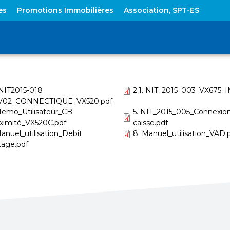
Aller
es
Promotions Immobilières
Association, SPT-ES
au
contenu
principal
. NIT2015-018
2.1. NIT_2015_003_VX675_I
V02_CONNECTIQUE_VX520.pdf
Memo_Utilisateur_CB
5. NIT_2015_005_Connexio
ximité_VX520C.pdf
caisse.pdf
Manuel_utilisation_Debit
8. Manuel_utilisation_VAD.
tage.pdf