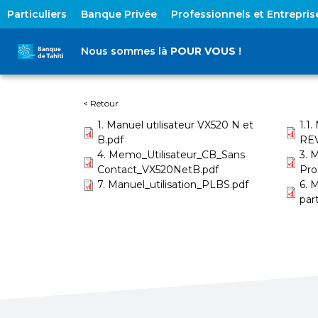
Particuliers
Banque Privée
Professionnels et Entrepris
Nous sommes là
POUR VOUS
!
< Retour
1. Manuel utilisateur VX520 N et
1.1
B.pdf
RE
4. Memo_Utilisateur_CB_Sans
3. 
Contact_VX520NetB.pdf
Pro
7. Manuel_utilisation_PLBS.pdf
6. 
par