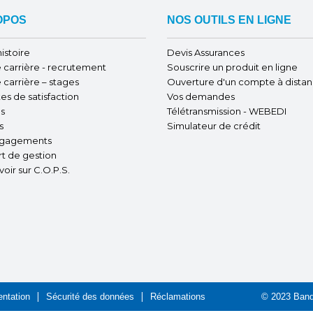
OPOS
NOS OUTILS EN LIGNE
istoire
Devis Assurances
 carrière - recrutement
Souscrire un produit en ligne
 carrière – stages
Ouverture d'un compte à dista
es de satisfaction
Vos demandes
s
Télétransmission - WEBEDI
s
Simulateur de crédit
ngagements
t de gestion
voir sur C.O.P.S.
ntation
Sécurité des données
Réclamations
© 2023 Banq