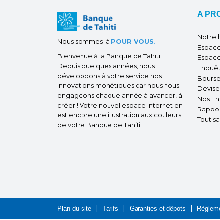
A PR
Notre h
Nous sommes là
POUR VOUS
.
Espace
Bienvenue à la Banque de Tahiti.
Espace
Depuis quelques années, nous
Enquêt
développons à votre service nos
Bourse
innovations monétiques car nous nous
Devise
engageons chaque année à avancer, à
Nos E
créer ! Votre nouvel espace Internet en
Rappor
est encore une illustration aux couleurs
Tout sa
de votre Banque de Tahiti.
Plan du site
Tarifs
Garanties et dêpots
Règleme