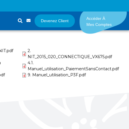
Accéder À
Devenez Client
Mes Comptes
NIT.pdf
2.
NIT_2015_020_CONNECTIQUE_VX675.pdf
n
4.1.
Manuel_utilisation_PaiementSansContact.pdf
pdf
9. Manuel_utilisation_P3F.pdf