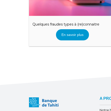
Quelques fraudes types à (re)connaitre
En savoir plus
A PR
Notre h