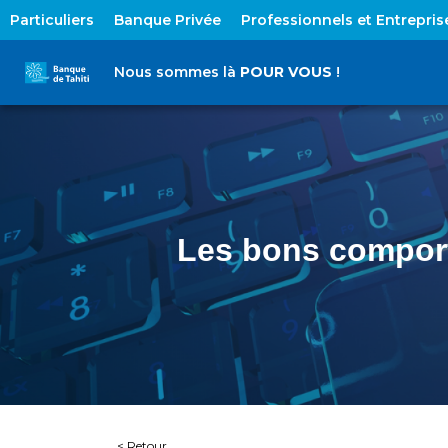
Particuliers
Banque Privée
Professionnels et Entrepris
Nous sommes là
POUR VOUS
!
Les bons comport
< Retour